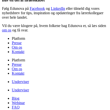
Bliv en del af fællesskabet
Følg Edunova på
Facebook
og
LinkedIn
eller tilmeld dig vores
nyhedsbrev for tips, inspiration og opdateringer fra lærerkollegaer
over hele landet.
Vil du være klogere på, hvem folkene bag Edunova er, så læs siden
om os
og få svar.
Platform
Presse
Om os
Kontakt
Platform
Presse
Om os
Kontakt
Underviser
Underviser
Blog
Webinar
FAQ